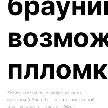
брауни
возмо
плломк
Ремонт электронных сейфов в нашей
мастерской. Часто бывает что электронный
замок выходит из строя и сейф не