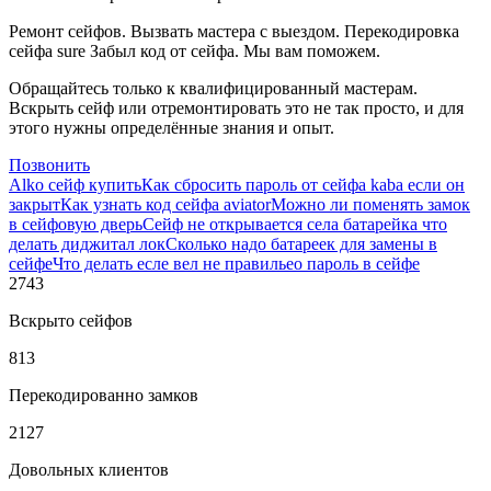
Ремонт сейфов. Вызвать мастера с выездом. Перекодировка
сейфа sure Забыл код от сейфа. Мы вам поможем.
Обращайтесь только к квалифицированный мастерам.
Вскрыть сейф или отремонтировать это не так просто, и для
этого нужны определённые знания и опыт.
Позвонить
Alko сейф купить
Как сбросить пароль от сейфа kaba если он
закрыт
Как узнать код сейфа aviator
Можно ли поменять замок
в сейфовую дверь
Сейф не открывается села батарейка что
делать диджитал лок
Сколько надо батареек для замены в
сейфе
Что делать есле вел не правильео пароль в сейфе
2743
Вскрыто сейфов
813
Перекодированно замков
2127
Довольных клиентов