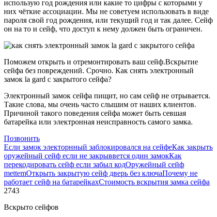
использую год рождения или какие то цифры с которыми у
них чёткие ассоциации. Мы не советуем использовать в виде
пароля свой год рождения, или текущий год и так далее. Сейф
он на то и сейф, что доступ к нему должен быть ограничен.
Поможем открыть и отремонтировать ваш сейф.Вскрытие
сейфа без повреждений. Срочно. Как снять электронный
замок la gard с закрытого сейфа?
Электронный замок сейфа пищит, но сам сейф не отрывается.
Такие слова, мы очень часто слышим от наших клиентов.
Причиной такого поведения сейфа может быть севшая
батарейка или электронная неисправность самого замка.
Позвонить
Если замок электорнный заблокировался на сейфе
Как закрыть
оружейный сейф если не закрыввется один замок
Как
перекодировать сейф если забыл код
Оружейный сейф
mettem
Открыть закрытую сейф дверь без ключа
Почему не
работает сейф на батарейках
Стоимость вскрытия замка сейфа
2743
Вскрыто сейфов