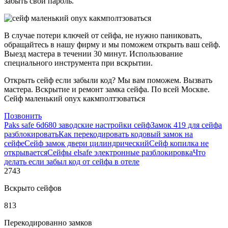
забыть свой пароль.
В случае потери ключей от сейфа, не нужно паниковать,
обращайтесь в нашу фирму и мы поможем открыть ваш сейф.
Выезд мастера в течении 30 минут. Использование
специального инструмента при вскрытии.
Открыть сейф если забыли код? Мы вам поможем. Вызвать
мастера. Вскрытие и ремонт замка сейфа. По всей Москве.
Сейф маленький onyx какмполтзоваться
Позвонить
Paks safe 6d680 заводские настройки сейф
Замок 419 для сейфа
разблокировать
Как перекодировать кодовый замок на
сейфе
Сейф замок двери цилиндрический
Сейф копилка не
открывается
Сейфы elsafe электронные разблокировка
Что
делать если забыл код от сейфа в отеле
2743
Вскрыто сейфов
813
Перекодированно замков