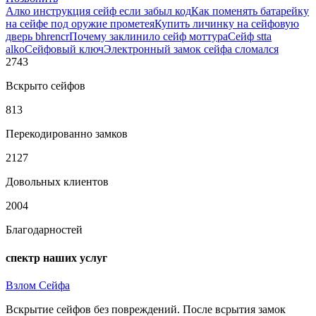
Алко инструкция сейф если забыл код
Как поменять батарейку
на сейфе под оружие прометея
Купить личинку на сейфовую
дверь bhrencr
Почему заклинило сейф моттура
Сейф stta
alko
Сейфовый ключ
Электронный замок сейфа сломался
2743
Вскрыто сейфов
813
Перекодированно замков
2127
Довольных клиентов
2004
Благодарностей
спектр наших услуг
Взлом Сейфа
Вскрытие сейфов без повреждений. После всрытия замок