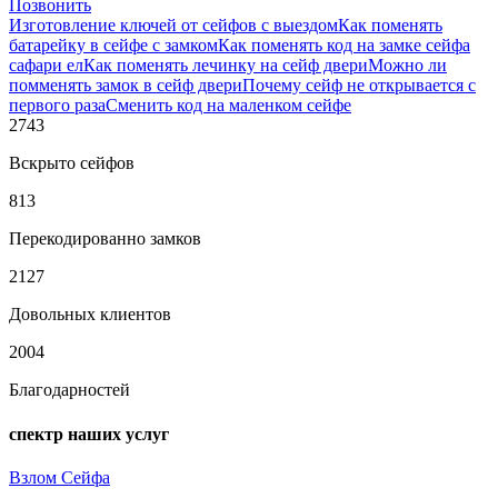
Позвонить
Изготовление ключей от сейфов с выездом
Как поменять
батарейку в сейфе с замком
Как поменять код на замке сейфа
сафари ел
Как поменять лечинку на сейф двери
Можно ли
помменять замок в сейф двери
Почему сейф не открывается с
первого раза
Сменить код на маленком сейфе
2743
Вскрыто сейфов
813
Перекодированно замков
2127
Довольных клиентов
2004
Благодарностей
спектр наших услуг
Взлом Сейфа