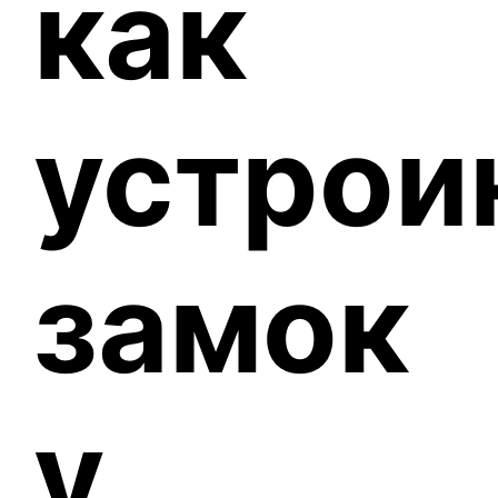
как
устрои
замок
у