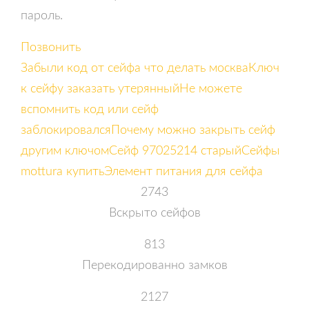
пароль.
Позвонить
Забыли код от сейфа что делать москва
Ключ
к сейфу заказать утерянный
Не можете
вспомнить код или сейф
заблокировался
Почему можно закрыть сейф
другим ключом
Сейф 97025214 старый
Сейфы
mottura купить
Элемент питания для сейфа
2743
Вскрыто сейфов
813
Перекодированно замков
2127