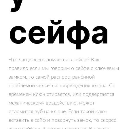
сейфа
Что чаще всего ломается в сейфе? Как
правило если мы говорим о сейфе с ключевым
замком, то самой распространённой
проблемой является повреждения ключа. Со
временем ключ стирается, или подвергается
механическому воздействию, может
отломится зуб на ключе. Если такой ключ
вставить в сейф и повернуть замок, то скорее