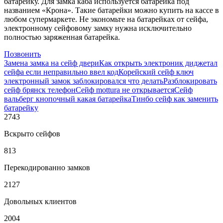
батарейку. Для замка каба используется батарейка под
названием «Крона». Такие батарейки можно купить на кассе в
любом супермаркете. Не экономьте на батарейках от сейфа,
электронному сейфовому замку нужна исключительно
полностью заряженная батарейка.
Позвонить
Замена замка на сейф двери
Как открыть электроник диджетал
сейфа если неправильно ввел код
Корейский сейф ключ
электронный замок заблокировался что делать
Разблокировать
сейф брянск телефон
Сейф mottura не открывается
Сейф
вальберг кнопочный какая батарейка
Тинбо сейф как заменить
батарейку
2743
Вскрыто сейфов
813
Перекодированно замков
2127
Довольных клиентов
2004