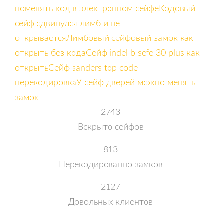
поменять код в электронном сейфе
Кодовый
сейф сдвинулся лимб и не
открывается
Лимбовый сейфовый замок как
открыть без кода
Сейф indel b sefe 30 plus как
открыть
Сейф sanders top code
перекодировка
У сейф дверей можно менять
замок
2743
Вскрыто сейфов
813
Перекодированно замков
2127
Довольных клиентов