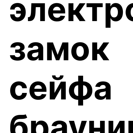
электр
замок
сейфа
брауни