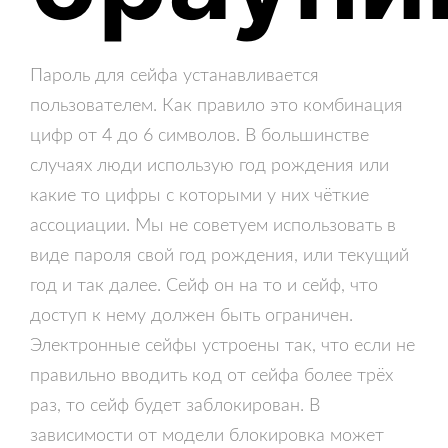
Пароль для сейфа устанавливается
пользователем. Как правило это комбинация
цифр от 4 до 6 символов. В большинстве
случаях люди использую год рождения или
какие то цифры с которыми у них чёткие
ассоциации. Мы не советуем использовать в
виде пароля свой год рождения, или текущий
год и так далее. Сейф он на то и сейф, что
доступ к нему должен быть ограничен.
Электронные сейфы устроены так, что если не
правильно вводить код от сейфа более трёх
раз, то сейф будет заблокирован. В
зависимости от модели блокировка может