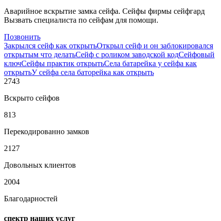
Аварийное вскрытие замка сейфа. Сейфы фирмы сейфгард
Вызвать специалиста по сейфам для помощи.
Позвонить
Закрылся сейф как открыть
Открыл сейф и он заблокировался
открытым что делать
Сейф с роликом заводской код
Сейфовый
ключ
Сейфы практик открыть
Села батарейка у сейфа как
открыть
У сейфа села баторейка как открыть
2743
Вскрыто сейфов
813
Перекодированно замков
2127
Довольных клиентов
2004
Благодарностей
спектр наших услуг