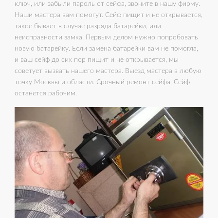
ключ, или забыли пароль от сейфа, звоните в нашу фирму.
Наши мастера вам помогут. Сейф пищит и не открывается,
такое бывает в случае разряда батарейки, или
неисправности замка. Первым делом нужно попробовать
новую батарейку. Если замена батарейки вам не помогла,
и ваш сейф до сих пор пищит и не открывается, мы
советует вызвать нашего мастера. Выезд мастера в любую
точку Москвы и области. Срочный ремонт сейфа. Сейф
останется рабочим.