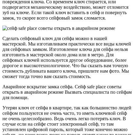
повреждения ключа. Со временем ключ стирается, или
подвергается механическому воздействию, может отломится
зуб на ключе. Если такой ключ вставить в сейф и повернуть
замок, то скорее всего сейфовый замок сломается.
Сделать сейфовый ключ для сейфа можно в нашей
мастерской. Мы изготавливаем практически все виды ключей
для сейфовых замком. Изготовление ключа для сейфа нельзя
изготовить в мастерской около дома или в метро. Для
сейфовых ключей используется другое оборудование, более
дорогое и высокотехнологичное. Что бы сказать вам точную
стоимость дубликата вашего ключа, пришлите нам фото. Мы
сможет тогда точно вам сказать стоимость.
Аварийное вскрытие замка сейфа. Сейф safe place советы
открыть в аварийном режиме Вызвать специалиста по сейфам
для помощи.
Утерян ключ от сейфа в квартире, так как большинство людей
сейфом пользуются не очень часто, то иметь ключевой сейф
не очень целесообразно. Ведь очень легко потерять ключ. В
случае если на сейфе стоит электронный сейф, то там
установлен цифровой пароль, который тоже конечно можно
забыть, но чаще всего люди на пароль ставят какие то важные