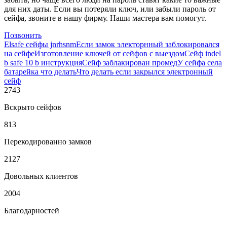
для них даты. Если вы потеряли ключ, или забыли пароль от
сейфа, звоните в нашу фирму. Наши мастера вам помогут.
Позвонить
Elsafe сейфы jnrhsnm
Если замок электорнный заблокировался
на сейфе
Изготовление ключей от сейфов с выездом
Сейф indel
b safe 10 b инструкция
Сейф заблакирован промед
У сейфа села
батарейка что делать
Что делать если закрылся электронный
сейф
2743
Вскрыто сейфов
813
Перекодированно замков
2127
Довольных клиентов
2004
Благодарностей