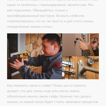
какие то проблемы с перекодировкой, звоните нам. Мы
вам подскажем. Обращайтесь только к
квалифицированный мастерам. Вскрыть сейф или
отремонтировать это не так просто, и для этого нужны
определённые знания и опыт.
Как поменять замок в сейфе? Очень часто клиенты
думают, что для смены кода или ключа, нужно
обязательно менять замок сейфа. Конечно так сделать
можно, но новый замок будет стоить примерно процентов