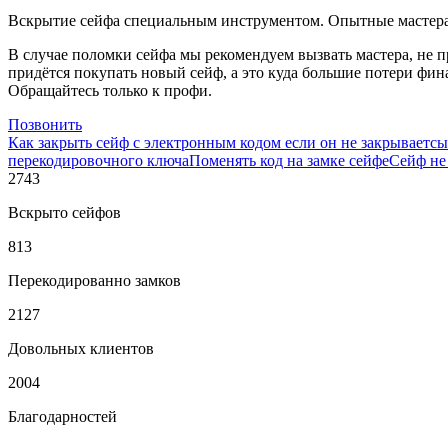
Вскрытие сейфа специальным инструментом. Опытные мастера 
В случае поломки сейфа мы рекомендуем вызвать мастера, не п
придётся покупать новый сейф, а это куда большие потери фина
Обращайтесь только к профи.
Позвонить
Как закрыть сейф с электронным кодом если он не закрываетсы
перекодировочного ключа
Поменять код на замке сейфе
Сейф не
2743
Вскрыто сейфов
813
Перекодированно замков
2127
Довольных клиентов
2004
Благодарностей