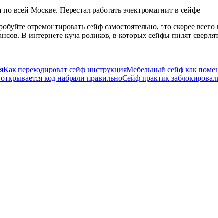
по всей Москве. Перестал работать электромагнит в сейфе
робуйте отремонтировать сейф самостоятельно, это скорее всего
нсов. В интернете куча роликов, в которых сейфы пилят сверлят 
я
Как перекодироват сейф инструкция
Мебельный сейф как помен
 открывается код набрали правильно
Сейф практик заблокировал