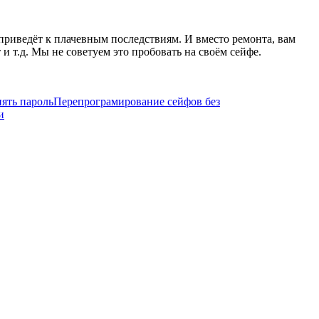
 приведёт к плачевным последствиям. И вместо ремонта, вам
и т.д. Мы не советуем это пробовать на своём сейфе.
ять пароль
Перепрограмирование сейфов без
и