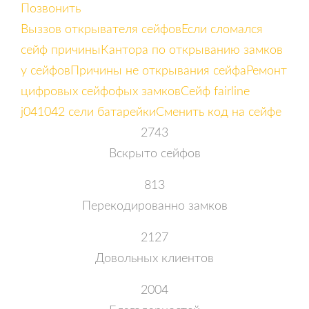
Позвонить
Выззов открывателя сейфов
Если сломался
сейф причины
Кантора по открыванию замков
у сейфов
Причины не открывания сейфа
Ремонт
цифровых сейфофых замков
Сейф fairline
j041042 сели батарейки
Сменить код на сейфе
2743
Вскрыто сейфов
813
Перекодированно замков
2127
Довольных клиентов
2004