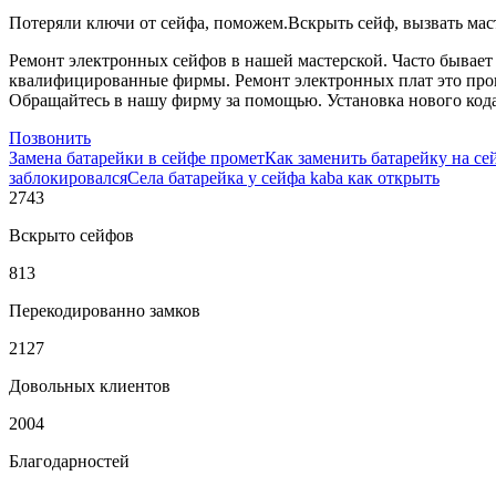
Потеряли ключи от сейфа, поможем.Вскрыть сейф, вызвать мас
Ремонт электронных сейфов в нашей мастерской. Часто бывает 
квалифицированные фирмы. Ремонт электронных плат это проц
Обращайтесь в нашу фирму за помощью. Установка нового кода,
Позвонить
Замена батарейки в сейфе промет
Как заменить батарейку на се
заблокировался
Села батарейка у сейфа kaba как открыть
2743
Вскрыто сейфов
813
Перекодированно замков
2127
Довольных клиентов
2004
Благодарностей