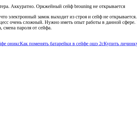
тера. Аккуратно. Оркжейный сейф brouning не открывается
что электронный замок выходит из строя и сейф не открывается.
есс очень сложный. Нужно иметь опыт работы в данной сфере.
 смена пароля от сейфа.
йфе оникс
Как поменять батарейки в сейфе ошэ 2с
Купить личинку