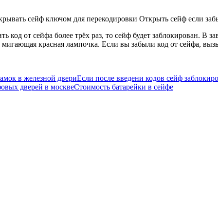
крывать сейф ключом для перекодировки Открыть сейф если заб
ь код от сейфа более трёх раз, то сейф будет заблокирован. В 
т мигающая красная лампочка. Если вы забыли код от сейфа, вы
замок в железной двери
Если после введени кодов сейф заблокир
овых дверей в москве
Стоимость батарейки в сейфе