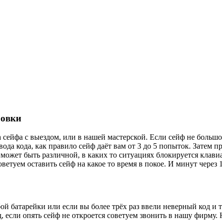
ровки
 сейфа с выездом, или в нашей мастерской. Если сейф не большо
вода кода, как правило сейф даёт вам от 3 до 5 попыток. Затем
ожет быть различной, в каких то ситуациях блокируется клавиат
оветуем оставить сейф на какое то время в покое. И минут через
ой батарейки или если вы более трёх раз ввели неверный код и т
од, если опять сейф не откроется советуем звонить в нашу фирму