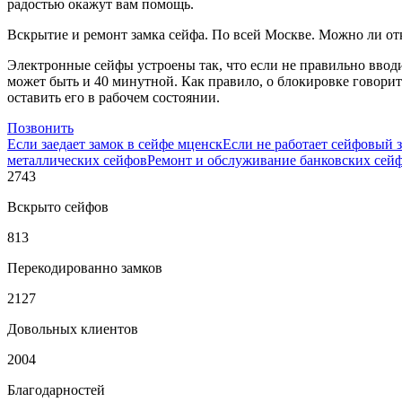
радостью окажут вам помощь.
Вскрытие и ремонт замка сейфа. По всей Москве. Можно ли от
Электронные сейфы устроены так, что если не правильно вводит
может быть и 40 минутной. Как правило, о блокировке говори
оставить его в рабочем состоянии.
Позвонить
Если заедает замок в сейфе мценск
Если не работает сейфовый 
металлических сейфов
Ремонт и обслуживание банковских сейф
2743
Вскрыто сейфов
813
Перекодированно замков
2127
Довольных клиентов
2004
Благодарностей