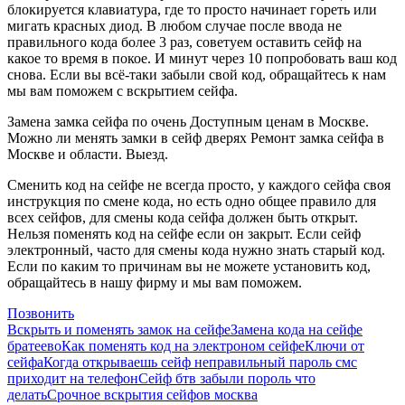
блокируется клавиатура, где то просто начинает гореть или
мигать красных диод. В любом случае после ввода не
правильного кода более 3 раз, советуем оставить сейф на
какое то время в покое. И минут через 10 попробовать ваш код
снова. Если вы всё-таки забыли свой код, обращайтесь к нам
мы вам поможем с вскрытием сейфа.
Замена замка сейфа по очень Доступным ценам в Москве.
Можно ли менять замки в сейф дверях Ремонт замка сейфа в
Москве и области. Выезд.
Сменить код на сейфе не всегда просто, у каждого сейфа своя
инструкция по смене кода, но есть одно общее правило для
всех сейфов, для смены кода сейфа должен быть открыт.
Нельзя поменять код на сейфе если он закрыт. Если сейф
электронный, часто для смены кода нужно знать старый код.
Если по каким то причинам вы не можете установить код,
обращайтесь в нашу фирму и мы вам поможем.
Позвонить
Вскрыть и поменять замок на сейфе
Замена кода на сейфе
братеево
Как поменять код на электроном сейфе
Ключи от
сейфа
Когда открываешь сейф неправильный пароль смс
приходит на телефон
Сейф бтв забыли пороль что
делать
Срочное вскрытия сейфов москва