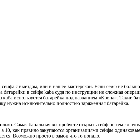
 сейфа с выездом, или в нашей мастерской. Если сейф не большо
а батарейки в сейфе kaba судя по инструкции не сложная операц
а каба используется батарейка под названием «Крона». Такие ба
амку нужна исключительно полностью заряженная батарейка.
ько. Самая банальная вы пробуете открыть сейф не тем ключом.
1 а 10, как правило закупаются организациями сейфы одинаковы
ется. Возможно просто в замок что то попало.