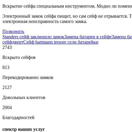
Вскрытие сейфа специальным инструментом. Модно ли поменят
Электронный замок сейфа пищит, но сам сейф не отрывается. 
электронная неисправность самого замка.
Позвонить
Standers сейф заклинило замок
Замена батареи в сейфе
Замена бат
сейфдверт
Сейф hartmann tresore сели батарейки
2743
Вскрыто сейфов
813
Перекодированно замков
2127
Довольных клиентов
2004
Благодарностей
спектр наших услуг