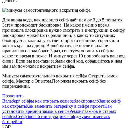
деньги.
Для ввода кода, как правило сейф даёт вам от 3 до 5 попыток.
Затем происходит блокировка. На какое именно время
произошла блокировка нужно смотреть в инструкции к сейфу.
Блокировка может быть различной, в каких то ситуациях
блокируется клавиатура, где то просто начинает гореть или
мигать красных диод. В любом случае после ввода не
правильного кода более 3 раз, советуем оставить сейф на
какое то время в покое. И минут через 10 попробовать ваш код
снова. Если вы всё-таки забыли свой код, обращайтесь к нам
мы вам поможем с вскрытием сейфа.
Минусы самостоятельного вскрытия сейфа Открыть замок
сейфа. Мастер с Опытом.Поможем вскрыть сейф без
повреждений.
Позвонить
Вальберг сейфы как открыть если заблокировало
Завис сейф
как открыть
Как заменить батарейку в сейфе промет
Как
установить врезной замок в сейфе
Ремонт замков в старых
сейфах
Сейф indel b инструкция
Сейф джувел поменять
батарейки
2743