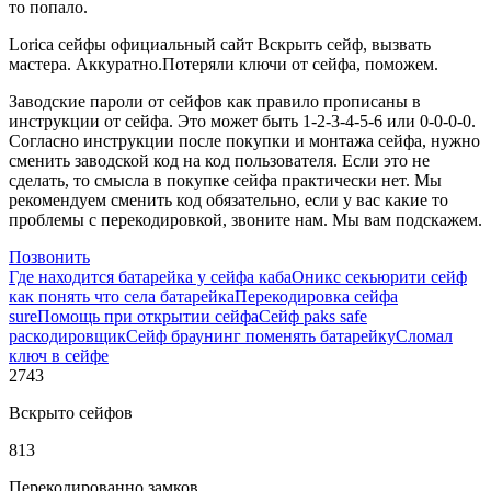
то попало.
Lorica сейфы официальный сайт Вскрыть сейф, вызвать
мастера. Аккуратно.Потеряли ключи от сейфа, поможем.
Заводские пароли от сейфов как правило прописаны в
инструкции от сейфа. Это может быть 1-2-3-4-5-6 или 0-0-0-0.
Согласно инструкции после покупки и монтажа сейфа, нужно
сменить заводской код на код пользователя. Если это не
сделать, то смысла в покупке сейфа практически нет. Мы
рекомендуем сменить код обязательно, если у вас какие то
проблемы с перекодировкой, звоните нам. Мы вам подскажем.
Позвонить
Где находится батарейка у сейфа каба
Оникс секьюрити сейф
как понять что села батарейка
Перекодировка сейфа
sure
Помощь при открытии сейфа
Сейф paks safe
раскодировщик
Сейф браунинг поменять батарейку
Сломал
ключ в сейфе
2743
Вскрыто сейфов
813
Перекодированно замков