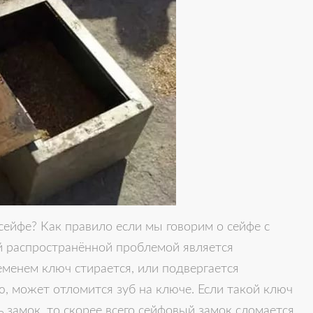
 сейфе? Как правило если мы говорим о сейфе с
й распространённой проблемой является
менем ключ стирается, или подвергается
, может отломится зуб на ключе. Если такой ключ
ь замок, то скорее всего сейфовый замок сломается.