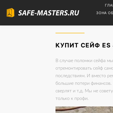
ГЛА
ЗОНА О
КУПИТ СЕЙФ ES 
В случае поломки сейфа мы
отремонтировать сейф само
последствиям. И вместо ре
большие потери финансов. 
сверлят и т.д. Мы не сове
только к профи.