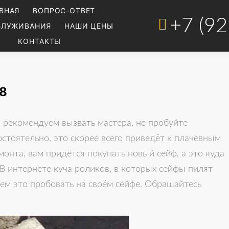
ВНАЯ
ВОПРОС-ОТВЕТ
+7 (92
БЛУЖИВАНИЯ
НАШИ ЦЕНЫ
КОНТАКТЫ
8
 рекомендуем вызвать мастера, не пробуйте
стоятельно, это скорее всего приведёт к плачевным
монта, вам придётся покупать новый сейф, а это куда
В интернете куча роликов, в которых сейфы пилят
туем это пробовать на своём сейфе. Обращайтесь