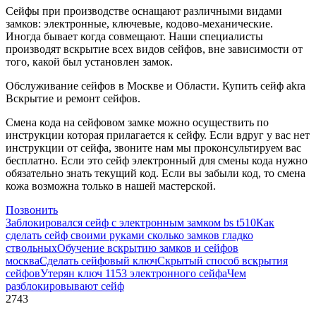
Сейфы при производстве оснащают различными видами
замков: электронные, ключевые, кодово-механические.
Иногда бывает когда совмещают. Наши специалисты
производят вскрытие всех видов сейфов, вне зависимости от
того, какой был установлен замок.
Обслуживание сейфов в Москве и Области. Купить сейф akra
Вскрытие и ремонт сейфов.
Смена кода на сейфовом замке можно осуществить по
инструкции которая прилагается к сейфу. Если вдруг у вас нет
инструкции от сейфа, звоните нам мы проконсультируем вас
бесплатно. Если это сейф электронный для смены кода нужно
обязательно знать текущий код. Если вы забыли код, то смена
кожа возможна только в нашей мастерской.
Позвонить
Заблокировался сейф с электронным замком bs t510
Как
сделать сейф своими руками сколько замков гладко
ствольных
Обучение вскрытию замков и сейфов
москва
Сделать сейфовый ключ
Скрытый способ вскрытия
сейфов
Утерян ключ 1153 электронного сейфа
Чем
разблокировывают сейф
2743