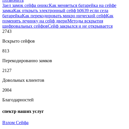
Позвонить
Заел замок сейфа оникс
Как меняеться батарейка на сейфе
замка
Как открыть электронный сейф h0639 если села
батарейка
Как перекодировать микро нический сейф
Как
поменять лечинку на сейф двери
Методы вскрытия
шифровальных сейфов
Сейф закрылся и не открывается
2743
Вскрыто сейфов
813
Перекодированно замков
2127
Довольных клиентов
2004
Благодарностей
спектр наших услуг
Взлом Сейфа