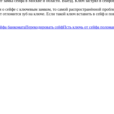
 замка сейфа в Москве и области. Выезд. Ключ застрял в сейфо
им о сейфе с ключевым замком, то самой распространённой проб
 отломится зуб на ключе. Если такой ключ вставить в сейф и пов
ейфа банкомата
Перекодировать сейф
Псть ключь от сейфа полом