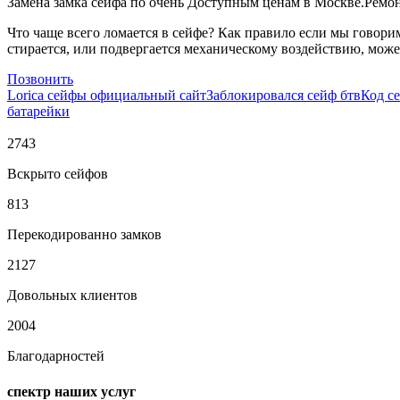
Замена замка сейфа по очень Доступным ценам в Москве.Ремонт
Что чаще всего ломается в сейфе? Как правило если мы говор
стирается, или подвергается механическому воздействию, может
Позвонить
Lorica сейфы официальный сайт
Заблокировался сейф бтв
Код с
батарейки
2743
Вскрыто сейфов
813
Перекодированно замков
2127
Довольных клиентов
2004
Благодарностей
спектр наших услуг