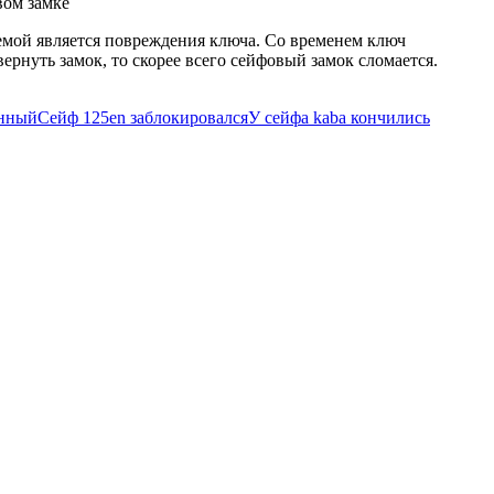
вом замке
лемой является повреждения ключа. Со временем ключ
ернуть замок, то скорее всего сейфовый замок сломается.
анный
Сейф 125en заблокировался
У сейфа kaba кончились