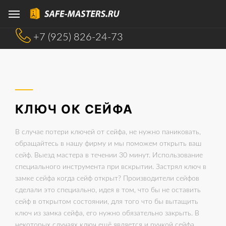
+7 (925) 826-24-73
КЛЮЧ ОК СЕЙФА
В случае потери ключей от сейфа, не нужно паниковать,
обращайтесь в нашу фирму и мы поможем открыть ваш
сейф. Выезд мастера в течении 30 минут. Использование
специального инструмента при вскрытии. Застрял ключ в
замке сейфа когда сейф открыт? Производители сейфов
сделали это специально, идея в том, что бы не оставить
сейф в открытом состоянии, для того что бы вытащить
ключ из замка сейфа, его нужно обязательно закрыть. В
некоторых случаях ключ ещё является и ручкой сейфа.