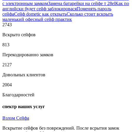
с электронным замком
Замена батарейки на сейфе т 28el
Как по
английски будет сейф заблокировася
Поменять пароль
сейфа
Сейф dometic как открыть
Сколько стоит вскрыть
маленький офесный сейф практик
2743
Вскрыто сейфов
813
Перекодированно замков
2127
Довольных клиентов
2004
Благодарностей
спектр наших услуг
Взлом Сейфа
Вскрытие сейфов без повреждений. После всрытия замок