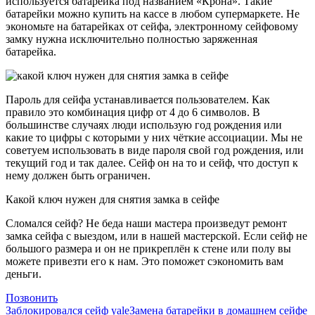
используется батарейка под названием «Крона». Такие
батарейки можно купить на кассе в любом супермаркете. Не
экономьте на батарейках от сейфа, электронному сейфовому
замку нужна исключительно полностью заряженная
батарейка.
Пароль для сейфа устанавливается пользователем. Как
правило это комбинация цифр от 4 до 6 символов. В
большинстве случаях люди использую год рождения или
какие то цифры с которыми у них чёткие ассоциации. Мы не
советуем использовать в виде пароля свой год рождения, или
текущий год и так далее. Сейф он на то и сейф, что доступ к
нему должен быть ограничен.
Какой ключ нужен для снятия замка в сейфе
Сломался сейф? Не беда наши мастера произведут ремонт
замка сейфа с выездом, или в нашей мастерской. Если сейф не
большого размера и он не прикреплён к стене или полу вы
можете привезти его к нам. Это поможет сэкономить вам
деньги.
Позвонить
Заблокировался сейф yale
Замена батарейки в домашнем сейфе