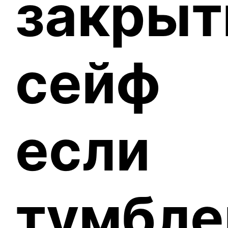
закрыт
сейф
если
тумбле