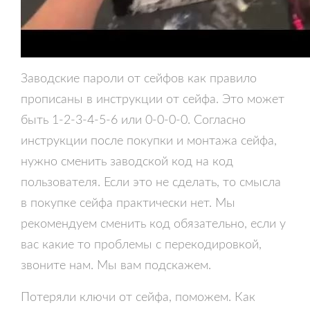
Заводские пароли от сейфов как правило
прописаны в инструкции от сейфа. Это может
быть 1-2-3-4-5-6 или 0-0-0-0. Согласно
инструкции после покупки и монтажа сейфа,
нужно сменить заводской код на код
пользователя. Если это не сделать, то смысла
в покупке сейфа практически нет. Мы
рекомендуем сменить код обязательно, если у
вас какие то проблемы с перекодировкой,
звоните нам. Мы вам подскажем.
Потеряли ключи от сейфа, поможем. Как