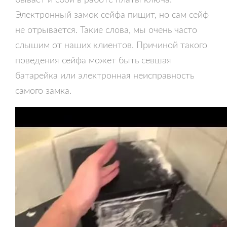
бывает и сбой в работе платы ключа.
Электронный замок сейфа пищит, но сам сейф
не отрывается. Такие слова, мы очень часто
слышим от наших клиентов. Причиной такого
поведения сейфа может быть севшая
батарейка или электронная неисправность
самого замка.