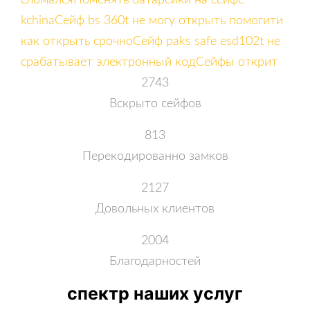
сломался
Поменять батарейки на сейфе
kchina
Сейф bs 360t не могу открыть помогити
как открыть срочно
Сейф paks safe esd102t не
срабатывает электронный код
Сейфы открит
2743
Вскрыто сейфов
813
Перекодированно замков
2127
Довольных клиентов
2004
Благодарностей
спектр наших услуг