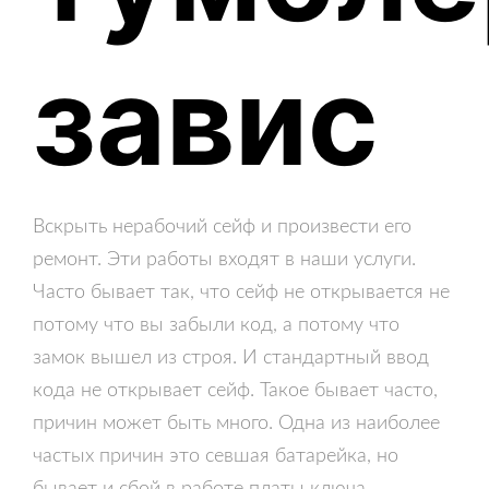
завис
Вскрыть нерабочий сейф и произвести его
ремонт. Эти работы входят в наши услуги.
Часто бывает так, что сейф не открывается не
потому что вы забыли код, а потому что
замок вышел из строя. И стандартный ввод
кода не открывает сейф. Такое бывает часто,
причин может быть много. Одна из наиболее
частых причин это севшая батарейка, но