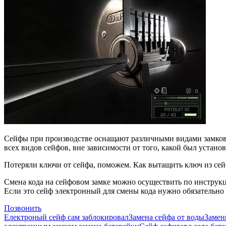
Сейфы при производстве оснащают различными видами замков:
всех видов сейфов, вне зависимости от того, какой был установ
Потеряли ключи от сейфа, поможем. Как вытащить ключ из сейф
Смена кода на сейфовом замке можно осуществить по инструкци
Если это сейф электронный для смены кода нужно обязательно 
Позвонить
Електроный сейф сам заблокировал
Замена сейфа от воды
Замен