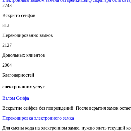
электронным замком замена батарейки
Сейф сафигард села бата
2743
Вскрыто сейфов
813
Перекодированно замков
2127
Довольных клиентов
2004
Благодарностей
спектр наших услуг
Взлом Сейфа
Вскрытие сейфов без повреждений. После всрытия замок остае
Перекодировка электронного замка
Для смены кода на электронном замке, нужно знать текущий ко