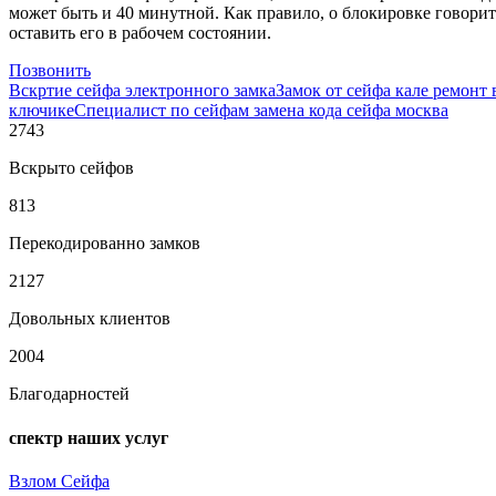
может быть и 40 минутной. Как правило, о блокировке говори
оставить его в рабочем состоянии.
Позвонить
Вскртие сейфа электронного замка
Замок от сейфа кале ремонт 
ключике
Специалист по сейфам замена кода сейфа москва
2743
Вскрыто сейфов
813
Перекодированно замков
2127
Довольных клиентов
2004
Благодарностей
спектр наших услуг
Взлом Сейфа