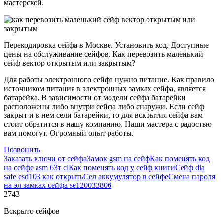
мастерской.
Перекодировка сейфа в Москве. Установить код. Доступные
цены на обслуживание сейфов. Как перевозить маленький
сейф вектор открытым или закрытым?
Для работы электронного сейфа нужно питание. Как правило
источником питания в электронных замках сейфа, является
батарейка. В зависимости от модели сейфа батарейки
расположены либо внутри сейфа либо снаружи. Если сейф
закрыт и в нем сели батарейки, то для вскрытия сейфа вам
стоит обратится в нашу компанию. Наши мастера с радостью
вам помогут. Огромный опыт работы.
Позвонить
Заказать ключи от сейфа
Замок gsm на сейф
Как поменять код
на сейфе asm 63т cl
Как поменять код у сейф книги
Сейф dia
safe esd103 как открыть
Сел аккумулятор в сейфе
Смена пароля
на эл замках сейфа se120033806
2743
Вскрыто сейфов