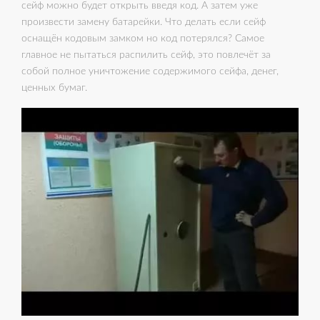
сейф можно будет открыть введя код. А затем уже
произвести замену батарейки. Что делать если сейф
оснащён кодовым замком но код потерялся? Самое
главное не пытаться распилить сейф, это повлечёт за
собой полное уничтожение содержимого сейфа, денег,
ценных бумаг.