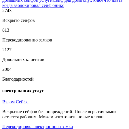
домашних сейфов услуги
Сейф для дома onyx ключ
Что длать
когда заблокировал сейф оникс
2743
Вскрыто сейфов
813
Перекодированно замков
2127
Довольных клиентов
2004
Благодарностей
спектр наших услуг
Взлом Сейфа
Вскрытие сейфов без повреждений. После всрытия замок
остается рабочим. Можем изготовить новые ключи.
Перекодировка электронного замка