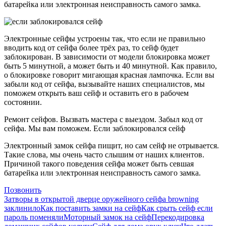
батарейка или электронная неисправность самого замка.
Электронные сейфы устроены так, что если не правильно
вводить код от сейфа более трёх раз, то сейф будет
заблокирован. В зависимости от модели блокировка может
быть 5 минутной, а может быть и 40 минутной. Как правило,
о блокировке говорит мигающая красная лампочка. Если вы
забыли код от сейфа, вызывайте наших специалистов, мы
поможем открыть ваш сейф и оставить его в рабочем
состоянии.
Ремонт сейфов. Вызвать мастера с выездом. Забыл код от
сейфа. Мы вам поможем. Если заблокировался сейф
Электронный замок сейфа пищит, но сам сейф не отрывается.
Такие слова, мы очень часто слышим от наших клиентов.
Причиной такого поведения сейфа может быть севшая
батарейка или электронная неисправность самого замка.
Позвонить
Затворы в открытой дверце оружейного сейфа browning
заклинило
Как поставить замки на сейф
Как срыть сейф если
пароль поменяли
Моторный замок на сейф
Перекодировка