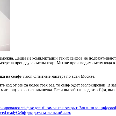
озможна. Дешёвые комплектации таких сейфов не подразумевают 
дусмотрена процедура смены кода. Мы же производим смену кода 
ка на сейфе vision Опытные мастера по всей Москве.
ь код от сейфа более трёх раз, то сейф будет заблокирован. В 
т мигающая красная лампочка. Если вы забыли код от сейфа, вы
окировался сейф кодовый замок как открыть
Заклинило цифровой
eed ready
Сейф для дома маленький алко