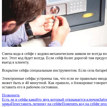
Смена кода в сейфе с кодово-механическим замком не всегда в
все. Этот код будет всегда. Если сейф более дорогой там пре
выезд к клиенту.
Вскрытие сейфа специальным инструментом. Если села батарей
Электронные сейфы устроены так, что если не правильно вводит
может быть и 40 минутной. Как правило, о блокировке говори
оставить его в рабочем состоянии.
Позвонить
Есть ли в сейфа какойто звук который открывается ключом
Забл
замка
Переставить личинку на сейфе
Поменять код на сейфе proc