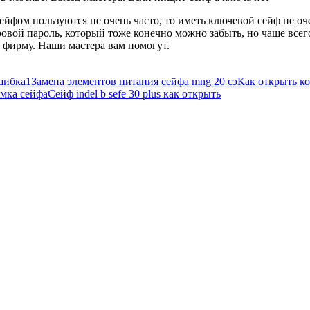
ейфом пользуются не очень часто, то иметь ключевой сейф не оче
ровой пароль, который тоже конечно можно забыть, но чаще всего
у фирму. Наши мастера вам помогут.
шибка1
Замена элементов питания сейфа mng 20 сэ
Как открыть ко
мка сейфа
Сейф indel b sefe 30 plus как открыть