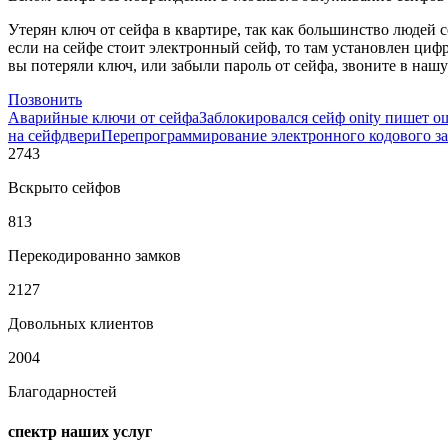
Утерян ключ от сейфа в квартире, так как большинство людей с
если на сейфе стоит электронный сейф, то там установлен циф
вы потеряли ключ, или забыли пароль от сейфа, звоните в наш
Позвонить
Аварийные ключи от сейфа
Заблокировался сейф onity пишет о
на сейфдвери
Перепрограммирование электронного кодового за
2743
Вскрыто сейфов
813
Перекодированно замков
2127
Довольных клиентов
2004
Благодарностей
спектр наших услуг