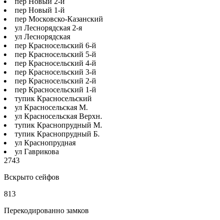
пер Новый 2-й
пер Новый 1-й
пер Московско-Казанский
ул Леснорядская 2-я
ул Леснорядская
пер Красносельский 6-й
пер Красносельский 5-й
пер Красносельский 4-й
пер Красносельский 3-й
пер Красносельский 2-й
пер Красносельский 1-й
тупик Красносельский
ул Красносельская М.
ул Красносельская Верхн.
тупик Краснопрудный М.
тупик Краснопрудный Б.
ул Краснопрудная
ул Гаврикова
2743
Вскрыто сейфов
813
Перекодированно замков