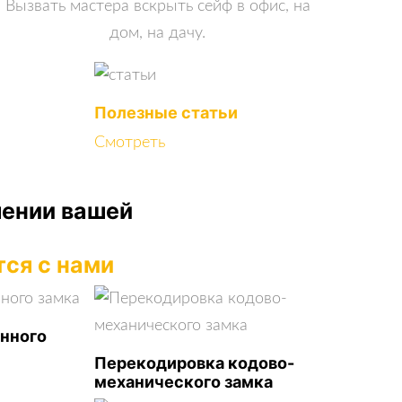
Вызвать мастера вскрыть сейф в офис, на
дом, на дачу.
Полезные статьи
Смотреть
шении вашей
тся с нами
нного
Перекодировка кодово-
механического замка