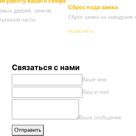
м работу вашего сейфа
Сброс кода замка
овых дверей, замков.
Сброс замка на заводские 
тронной части.
позвонить
Связаться с нами
Ваше имя
Ваш e-mail
Ваше сообщение
Отправить