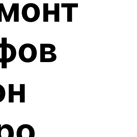
емонт
фов
он
ро