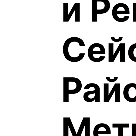
и Р
Сей
Рай
Мет