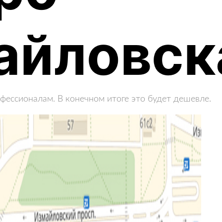
айловск
фессионалам. В конечном итоге это будет дешевле.