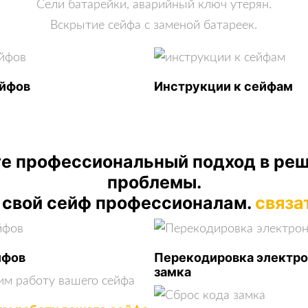
Сели батарейки, аварийный ключ утерян.
Вскрытие сейфа с заменой батареек.
ейфов
Инструкции к сейфам
е профессиональный подход в ре
проблемы.
 свой сейф профессионалам.
связа
йфов
Перекодировка электро
замка